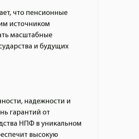
ает, что пенсионные
им источником
ать масштабные
сударства и будущих
нности, надежности и
нь гарантий от
едства НПФ в уникальном
беспечит высокую