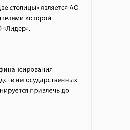
е столицы» является АО
ителями которой
 «Лидер».
 финансирования
едств негосударственных
анируется привлечь до