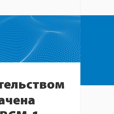
тельством
ачена