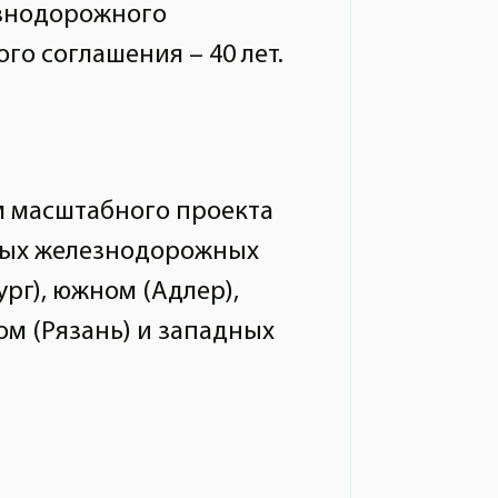
езнодорожного
го соглашения – 40 лет.
м масштабного проекта
тных железнодорожных
рг), южном (Адлер),
ом (Рязань) и западных