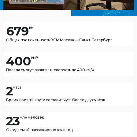
Материал взят с сайта
kremlin.ru
679
км
Общая протяженность ВСМ Москва — Санкт-Петербург
400
км/ч
Поезда смогут развивать скорость до 400 км/ч
2
часа
Время поезда в пути составит чуть более двух часов
23
млн человек
Ожидаемый пассажиропоток в год